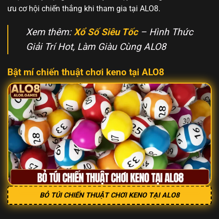
ưu cơ hội chiến thắng khi tham gia tại ALO8.
Xem thêm:
Xổ Số Siêu Tốc
– Hình Thức
Giải Trí Hot, Làm Giàu Cùng ALO8
Bật mí chiến thuật chơi keno tại ALO8
BỎ TÚI CHIẾN THUẬT CHƠI KENO TẠI ALO8