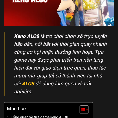
Keno ALO8
là trò chơi chọn số trực tuyến
hấp dẫn, nổi bật với thời gian quay nhanh
cùng cơ hội nhận thưởng linh hoạt. Tựa
game này được phát triển trên nền tảng
hiện đại với giao diện trực quan, thao tác
mượt mà, giúp tất cả thành viên tại nhà
cái
ALO8
dễ dàng làm quen và trải
nghiệm.
Mục Lục
Tổng quan về tựa game keno ALO8