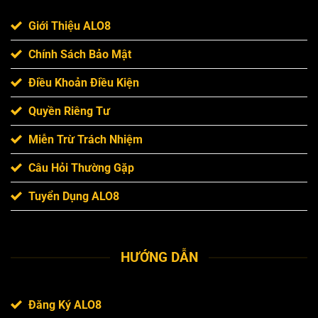
Giới Thiệu ALO8
Chính Sách Bảo Mật
Điều Khoản Điều Kiện
Quyền Riêng Tư
Miễn Trừ Trách Nhiệm
Câu Hỏi Thường Gặp
Tuyển Dụng ALO8
HƯỚNG DẪN
Đăng Ký ALO8