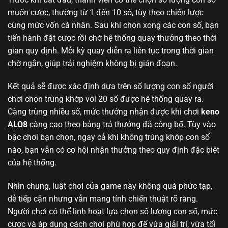
muốn cược, thường từ 1 đến 10 số, tùy theo chiến lược
cùng mức vốn cá nhân. Sau khi chọn xong các con số, bạn
tiến hành đặt cược rồi chờ hệ thống quay thưởng theo thời
gian quy định. Mỗi kỳ quay diễn ra liên tục trong thời gian
chờ ngắn, giúp trải nghiệm không bị gián đoạn.
Kết quả sẽ được xác định dựa trên số lượng con số người
chơi chọn trùng khớp với 20 số được hệ thống quay ra.
Càng trùng nhiều số, mức thưởng nhận được khi chơi
keno
ALO8
càng cao theo bảng trả thưởng đã công bố. Tùy vào
bậc chơi bạn chọn, ngay cả khi không trùng khớp con số
nào, bạn vẫn có cơ hội nhận thưởng theo quy định đặc biệt
của hệ thống.
Nhìn chung, luật chơi của game này không quá phức tạp,
dễ tiếp cận nhưng vẫn mang tính chiến thuật rõ ràng.
Người chơi có thể linh hoạt lựa chọn số lượng con số, mức
cược và áp dụng cách chơi phù hợp để vừa giải trí, vừa tối