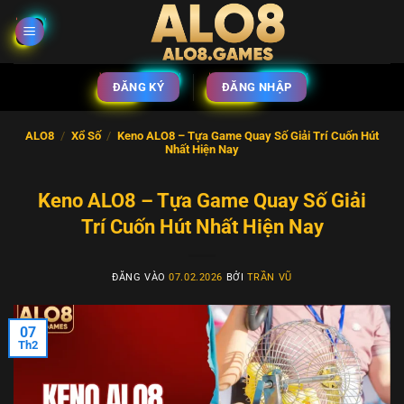
Bỏ
qua
nội
dung
ĐĂNG KÝ
ĐĂNG NHẬP
ALO8
/
Xổ Số
/
Keno ALO8 – Tựa Game Quay Số Giải Trí Cuốn Hút
Nhất Hiện Nay
Keno ALO8 – Tựa Game Quay Số Giải
Trí Cuốn Hút Nhất Hiện Nay
ĐĂNG VÀO
07.02.2026
BỞI
TRẦN VŨ
07
Th2