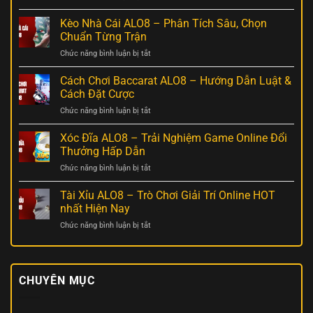
Kèo
Phạt
Kèo Nhà Cái ALO8 – Phân Tích Sâu, Chọn
Góc
Chuẩn Từng Trận
–
ở
Chức năng bình luận bị tắt
Kinh
Kèo
Nghiệm
Nhà
Cách Chơi Baccarat ALO8 – Hướng Dẫn Luật &
Bắt
Cái
Kèo
Cách Đặt Cược
ALO8
Chuẩn
ở
Chức năng bình luận bị tắt
–
Xác
Cách
Phân
Tại
Chơi
Xóc Đĩa ALO8 – Trải Nghiệm Game Online Đổi
Tích
ALO8
Baccarat
Sâu,
Thưởng Hấp Dẫn
ALO8
Chọn
ở
Chức năng bình luận bị tắt
–
Chuẩn
Xóc
Hướng
Từng
Đĩa
Tài Xỉu ALO8 – Trò Chơi Giải Trí Online HOT
Dẫn
Trận
ALO8
Luật
nhất Hiện Nay
–
&
ở
Chức năng bình luận bị tắt
Trải
Cách
Tài
Nghiệm
Đặt
Xỉu
Game
Cược
ALO8
Online
–
Đổi
CHUYÊN MỤC
Trò
Thưởng
Chơi
Hấp
Giải
Dẫn