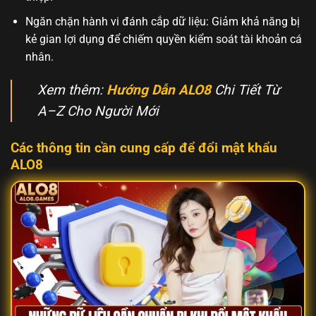
Ngăn chặn hành vi đánh cắp dữ liệu: Giảm khả năng bị
kẻ gian lợi dụng để chiếm quyền kiểm soát tài khoản cá
nhân.
Xem thêm:
Hướng Dẫn ALO8
Chi Tiết Từ
A–Z Cho Người Mới
Các thông tin cần cung cấp để đổi mật khẩu
ALO8